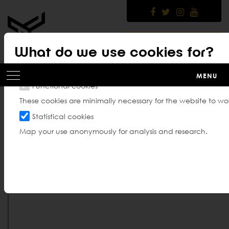
Skip
to
main
content
MEMBER PLATFORM
What do we use cookies for?
MENU
Functional cookies
These cookies are minimally necessary for the website to wor
Kalender
Statistical cookies
Map your use anonymously for analysis and research.