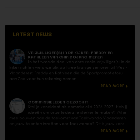
LATEST NEWS
VRIJWILLIGER(S) IN DE KIJKER: FREDDY EN
KATHLEEN VAN CHIN DOJANG MENEN
In het tweede deel van onze reeks vrijwilliger(s) in de
kijker richten we onze blik op twee kranige senioren uit West-
Vlaanderen: Freddy en Kathleen die de Sportpromotietoru
aan Zee voor hun rekening nemen
READ MORE
COMMISSIELEDEN GEZOCHT!
Stel je kandidaat als commissielid 2026-2027! Heb jij
ideeën om onze federatie sterker te maken? Wil je
mee bouwen aan de toekomst van Taekwondo Vlaanderen
en jouw talenten inzetten voor Taekwondo? Dit is jouw kans.
READ MORE