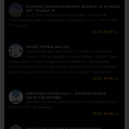
ZOMERS TAEKWONDOKAMP! SCHRIJF JE IN VOOR
HET TE LAAT IS
Er zijn nog steeds enkele plaatsen vrij voor de
meerdaagse taekwondostage in Herentals van 17 tot en met
21 augustus.
READ MORE
SPORTZOMER AAN ZEE
Sportzomer aan zee is back! Ontdek taekwondo
samen met je vriendjes, kameraadjes, ouders. Deze
zomer kan je in een heleboel kuststeden en - gemeentes
taekwondo en vele andere leuke sporten komen ontdekken
tijdens de Sportzomer aan Zee Tour van Sport Vlaanderen.
READ MORE
EUROPEAN GAMES 2027- INTERNATIONALE
SELECTIECRITERIA
De internationale selectiecriteria voor de European
Games 2027 zijn gekend.
READ MORE
ANNULATIE ONTWIKKELINGSTRAININGEN