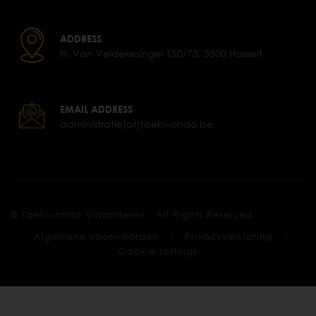
ADDRESS
H. Van Veldekesingel 150/73, 3500 Hasselt
EMAIL ADDRESS
administratie(at)taekwondo.be
© Taekwondo Vlaanderen . All Rights Reserved
|
|
Algemene voorwaarden
Privacyverklaring
Cookie settings