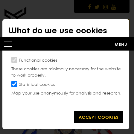
Skip
to
main
content
MEMBER PLATFORM
What do we use cookies
for?
MENU
Functional cookies
Gezond en ethisch
These cookies are minimally necessary for the website
to work properly.
sporten
Statistical cookies
Map your use anonymously for analysis and research.