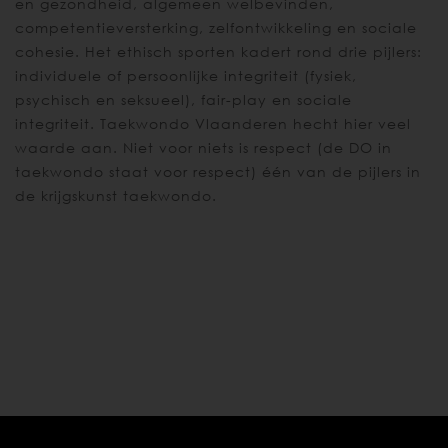
en gezondheid, algemeen welbevinden,
competentieversterking, zelfontwikkeling en sociale
cohesie. Het ethisch sporten kadert rond drie pijlers:
individuele of persoonlijke integriteit (fysiek,
psychisch en seksueel), fair-play en sociale
integriteit. Taekwondo Vlaanderen hecht hier veel
waarde aan. Niet voor niets is respect (de DO in
taekwondo staat voor respect) één van de pijlers in
de krijgskunst taekwondo.