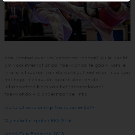
Van Lommel over Las Vegas tot London! Als je beslist
om voor internationaal taekwondo te gaan, kom je
in alle uithoeken van de wereld. Proef even mee van
het hoge niveau, de aparte sfeer en de
ultraprecieze kicks van het internationaal
taekwondo via onderstaande links:
World Championship Manchester 2019
Olympische Spelen RIO 2016
World Cup Poomsae 2018