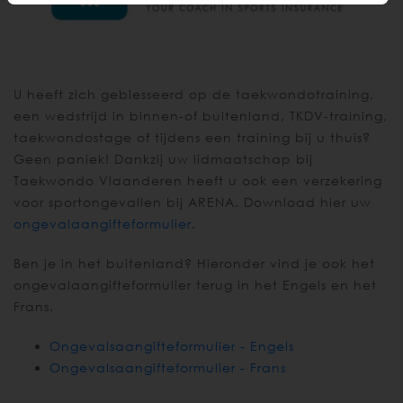
U heeft zich geblesseerd op de taekwondotraining,
een wedstrijd in binnen-of buitenland, TKDV-training,
taekwondostage of tijdens een training bij u thuis?
Geen paniek! Dankzij uw lidmaatschap bij
Taekwondo Vlaanderen heeft u ook een verzekering
voor sportongevallen bij ARENA. Download hier uw
ongevalaangifteformulier
.
Ben je in het buitenland? Hieronder vind je ook het
ongevalaangifteformulier terug in het Engels en het
Frans.
Ongevalsaangifteformulier - Engels
Ongevalsaangifteformulier - Frans