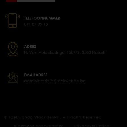
TELEFOONNUMMER
011 87 09 18
ADRES
H. Van Veldekesingel 150/73, 3500 Hasselt
EMAILADRES
administratie(at)taekwondo.be
© Taekwondo Vlaanderen . All Rights Reserved
|
|
Algemene voorwaarden
Privacyverklaring