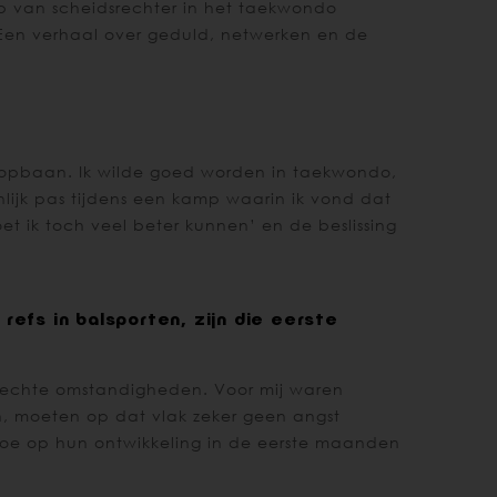
ob van scheidsrechter in het taekwondo
st. Een verhaal over geduld, netwerken en de
loopbaan. Ik wilde goed worden in taekwondo,
nlijk pas tijdens een kamp waarin ik vond dat
et ik toch veel beter kunnen’ en de beslissing
refs in balsporten, zijn die eerste
vensechte omstandigheden. Voor mij waren
n, moeten op dat vlak zeker geen angst
toe op hun ontwikkeling in de eerste maanden