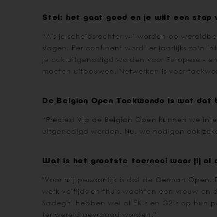
Stel: het gaat goed en je wilt een stap
“Als je scheidsrechter wil worden op wereldb
slagen. Per continent wordt er jaarlijks zo’n
je ook uitgenodigd worden voor Europese - en
moeten uitbouwen. Netwerken is voor taekwon
De Belgian Open Taekwondo is wat dat b
“Precies! Via de Belgian Open kunnen we inter
uitgenodigd worden. Nu, we nodigen ook zeker 
Wat is het grootste toernooi waar jij a
"Voor mij persoonlijk is dat de German Open. Do
werk voltijds en thuis wachten een vrouw en 
Sadeghi hebben wel al EK’s en G2’s op hun pal
ter wereld gevraagd worden."