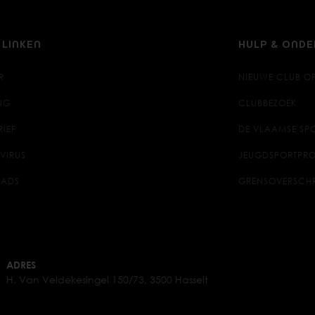
 LINKEN
HULP & OND
R
NIEUWE CLUB O
NG
CLUBBEZOEK
RIEF
DE VLAAMSE SPO
VIRUS
JEUGDSPORTPRO
ADS
GRENSOVERSCH
ADRES
H. Van Veldekesingel 150/73, 3500 Hasselt