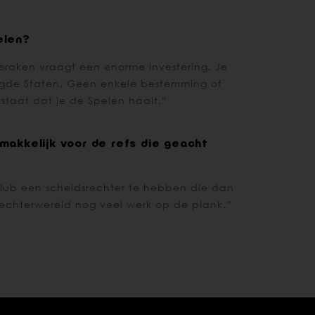
elen?
geraken vraagt een enorme investering. Je
enigde Staten. Geen enkele bestemming of
staat dat je de Spelen haalt.”
 makkelijk voor de refs die geacht
 club een scheidsrechter te hebben die dan
rechterwereld nog veel werk op de plank.”