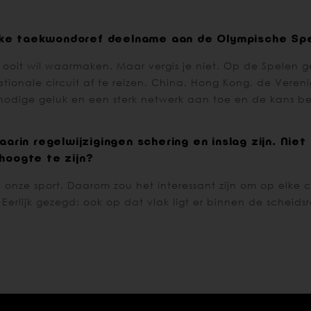
 elke taekwondoref deelname aan de Olympische Sp
k ooit wil waarmaken. Maar vergis je niet. Op de Spelen 
nationale circuit af te reizen. China, Hong Kong, de Ver
 nodige geluk en een sterk netwerk aan toe en de kans be
arin regelwijzigingen schering en inslag zijn. Niet
hoogte te zijn?
n onze sport. Daarom zou het interessant zijn om op elke
rlijk gezegd: ook op dat vlak ligt er binnen de scheids