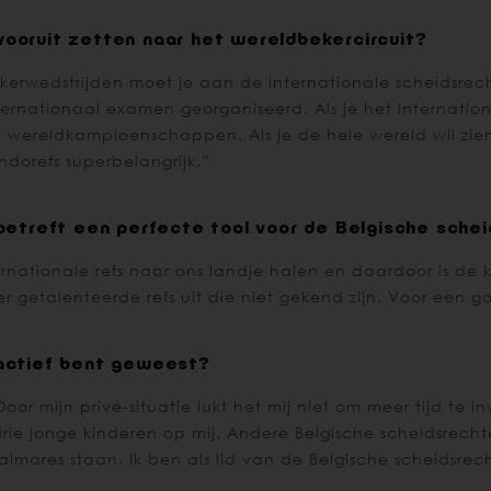
 vooruit zetten naar het wereldbekercircuit?
ekerwedstrijden moet je aan de internationale scheidsr
 internationaal examen georganiseerd. Als je het internati
 wereldkampioenschappen. Als je de hele wereld wil zien 
dorefs superbelangrijk.”
etreft een perfecte tool voor de Belgische sche
nationale refs naar ons landje halen en daardoor is de k
getalenteerde refs uit die niet gekend zijn. Voor een go
l actief bent geweest?
or mijn privé-situatie lukt het mij niet om meer tijd te i
drie jonge kinderen op mij. Andere Belgische scheidsrec
mares staan. Ik ben als lid van de Belgische scheidsrech