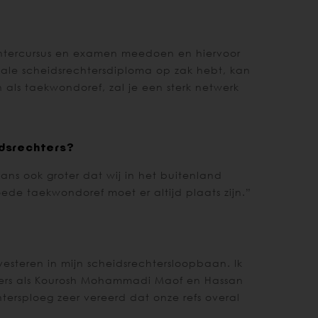
echtercursus en examen meedoen en hiervoor
onale scheidsrechtersdiploma op zak hebt, kan
als taekwondoref, zal je een sterk netwerk
idsrechters?
ans ook groter dat wij in het buitenland
ede taekwondoref moet er altijd plaats zijn.”
nvesteren in mijn scheidsrechtersloopbaan. Ik
hters als Kourosh Mohammadi Maof en Hassan
tersploeg zeer vereerd dat onze refs overal