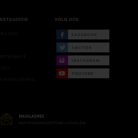
ERSTEUNING
VOLG ONS
PRICHTEN
RTFEDERATIE
JECT
RIJDEND GEDRAG
EMAILADRES
administratie(at)taekwondo.be