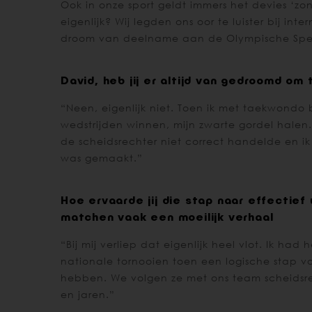
Ook in onze sport geldt immers het devies ‘z
eigenlijk? Wij legden ons oor te luister bij i
droom van deelname aan de Olympische Spe
David, heb jij er altijd van gedroomd o
“Neen, eigenlijk niet. Toen ik met taekwond
wedstrijden winnen, mijn zwarte gordel halen.
de scheidsrechter niet correct handelde en ik
was gemaakt.”
Hoe ervaarde jij die stap naar effectief
matchen vaak een moeilijk verhaal
“Bij mij verliep dat eigenlijk heel vlot. Ik 
nationale tornooien toen een logische stap v
hebben. We volgen ze met ons team scheidsre
en jaren.”