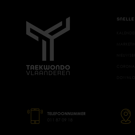
SNELLE
KALENDE
MARKETI
NIEUWSB
CORONA
DOWNLO
TELEFOONNUMMER
011 87 09 18