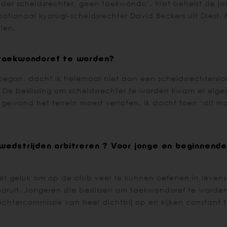
onder scheidsrechter, geen taekwondo’. Wat behelst de j
nternationaal kyorugi-scheidsrechter David Beckers uit Die
len.
m taekwondoref te worden?
o begon, dacht ik helemaal niet aan een scheidsrechters
 De beslissing om scheidsrechter te worden kwam er eige
 gewond het terrein moest verlaten. Ik dacht toen ‘dit mo
 wedstrijden arbitreren ? Voor jonge en beginnende 
had het geluk om op de club veel te kunnen oefenen in le
ooruit. Jongeren die beslissen om taekwondoref te worde
chtercommissie van heel dichtbij op en kijken constant 