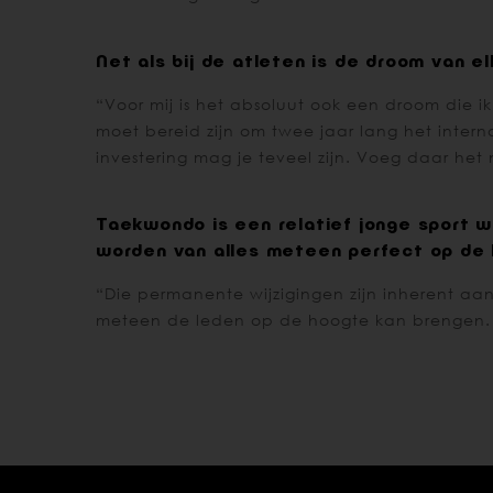
Net als bij de atleten is de droom van
“Voor mij is het absoluut ook een droom die i
moet bereid zijn om twee jaar lang het inter
investering mag je teveel zijn. Voeg daar het
Taekwondo is een relatief jonge sport wa
worden van alles meteen perfect op de 
“Die permanente wijzigingen zijn inherent aa
meteen de leden op de hoogte kan brengen. Ee