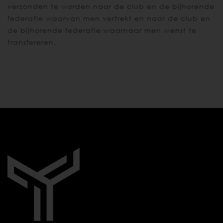
verzonden te worden naar de club en de bijhorende
federatie waarvan men vertrekt en naar de club en
de bijhorende federatie waarnaar men wenst te
transfereren.