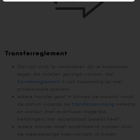
Transferreglement
Om van club te veranderen zijn er bepaalde
regels die moeten gevolgd worden. Het
transferreglement
is van toepassing op niet-
professionele sporters.
Iedere transfer gaat in binnen de maand vanaf
de datum waarop de
transferaanvraag
volledig
en correct (met eventueel mogelijke
betalingen) het secretariaat bereikt heeft.
Iedere transfer moet ondertekend worden door
de meerderjarige taekwondoïn of indien