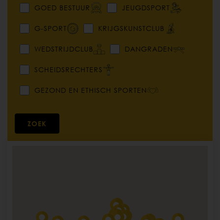
GOED BESTUUR
JEUGDSPORT
G
G
G-SPORT
KRIJGSKUNSTCLUB
WEDSTRIJDCLUB
DANGRADEN
1
2
3
SCHEIDSRECHTERS
GEZOND EN ETHISCH SPORTEN