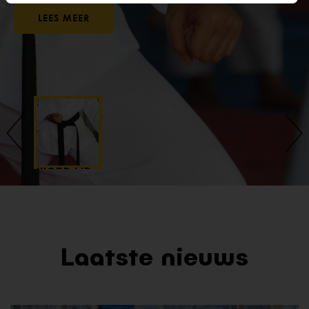
LEES MEER
WORD LID
Nog geen
lid? Vraag
dan zelf je
lidmaatschap
Laatste nieuws
aan bij een
club ...