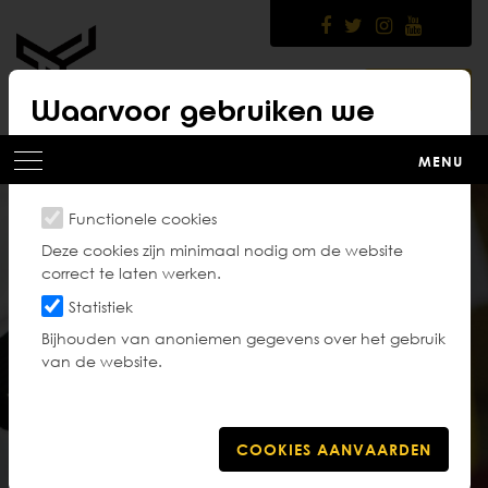
Skip
to
main
content
LOGIN
Waarvoor gebruiken we
cookies?
MENU
Functionele cookies
Deze cookies zijn minimaal nodig om de website
correct te laten werken.
Statistiek
Word lid
Bijhouden van anoniemen gegevens over het gebruik
van de website.
Vraag via de website zelf je
lidmaatschap aan bij een club naar
keuze.