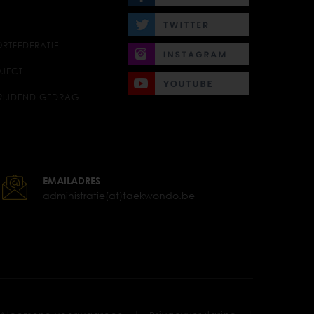
RTFEDERATIE
JECT
RIJDEND GEDRAG
EMAILADRES
administratie(at)taekwondo.be