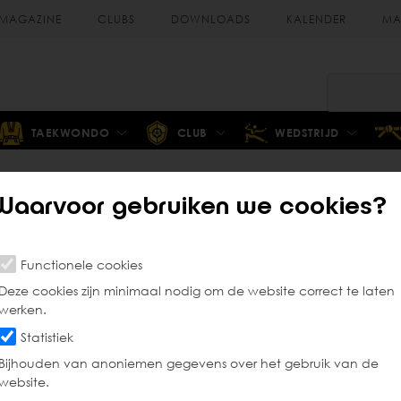
MAGAZINE
CLUBS
DOWNLOADS
KALENDER
MA
TAEKWONDO
CLUB
WEDSTRIJD
Waarvoor gebruiken we cookies?
Gezond sporten
Functionele cookies
Deze cookies zijn minimaal nodig om de website correct te laten
werken.
aal mee. De Vlaamse Overheid heeft een
website
waar ze 
Statistiek
. Sportartsen en andere experts geven er tips om een ge
Bijhouden van anoniemen gegevens over het gebruik van de
endien geven ze informatie over de Vlaamse regelgeving
website.