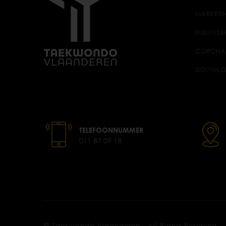
MARKETI
NIEUWSB
CORONA
DOWNLO
TELEFOONNUMMER
011 87 09 18
© Taekwondo Vlaanderen . All Rights Reserved