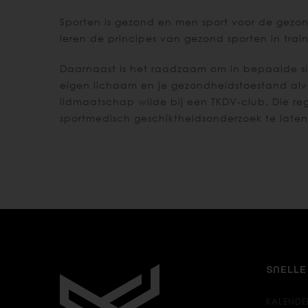
Sporten is gezond en men sport voor de gezon
leren de principes van gezond sporten in trai
Daarnaast is het raadzaam om in bepaalde sit
eigen lichaam en je gezondheidstoestand alvo
lidmaatschap wilde bij een TKDV-club. Die re
sportmedisch geschiktheidsonderzoek te laten
SNELLE
KALENDE