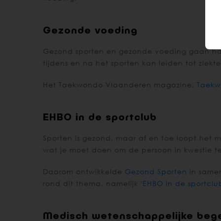
Gezonde voeding
Gezond sporten en gezonde voeding gaan hand
tijdens en na het sporten kan leiden tot ziekt
Het Taekwondo Vlaanderen magazine,
Taekw
EHBO in de sportclub
Sporten is gezond, maar af en toe loopt het m
wat je moet doen om de persoon in kwestie t
Daarom ontwikkelde
Gezond Sporten
in samen
rond dit thema, namelijk '
EHBO in de sportclu
Medisch wetenschappelijke bege