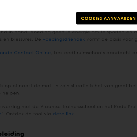
 in hand. Voeding geeft je energie om te sporten en ac
es en blessures. De
voedingsdriehoek
vormt de basis voor
ondo Contact Online
, besteedt ruimschoots aandacht 
is op of naast de mat. In zo'n situatie is het van groot 
e helpen.
werking met de Vlaamse Trainersschool en het Rode Kruis
b
'. Ontdek de tool via
deze link
.
leiding