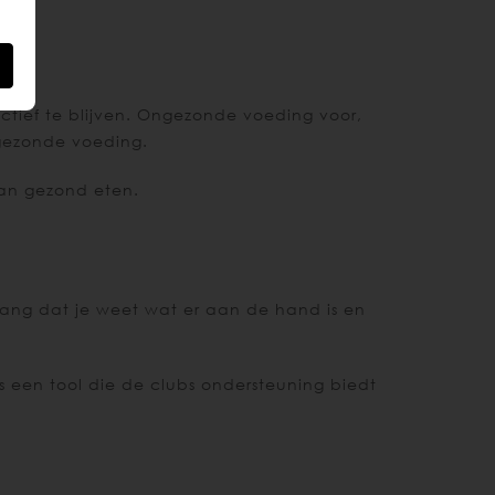
tief te blijven. Ongezonde voeding voor,
 gezonde voeding.
aan gezond eten.
belang dat je weet wat er aan de hand is en
 een tool die de clubs ondersteuning biedt