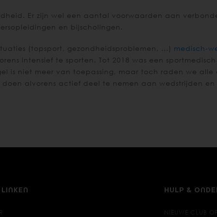
dheid. Er zijn wel een aantal voorwaarden aan verbonden 
nersopleidingen en bijscholingen.
uaties (topsport, gezondheidsproblemen, ...)
medisch-we
rens intensief te sporten. Tot 2018 was een sportmedisch
gel is niet meer van toepassing, maar toch raden we all
 doen alvorens actief deel te nemen aan wedstrijden en 
 LINKEN
HULP & OND
R
NIEUWE CLUB O