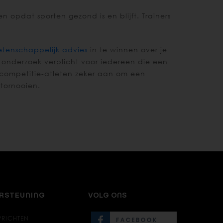
opdat sporten gezond is en blijft. Trainers
tenschappelijk advies
in te winnen over je
 onderzoek verplicht voor iedereen die een
e competitie-atleten zeker aan om een
tornooien.
ERSTEUNING
VOLG ONS
PRICHTEN