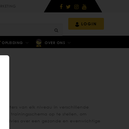
RKETING
LOGIN
OPLEIDING
OVER ONS
sporters van elk niveau in verschillende
zond trainingsschema op te stellen, om
 en advies over een gezonde en evenwichtige