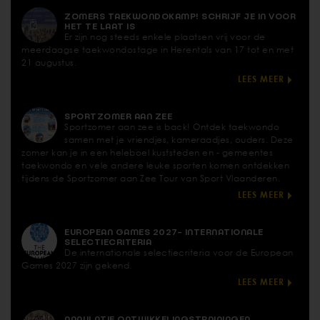
ZOMERS TAEKWONDOKAMP! SCHRIJF JE IN VOOR
HET TE LAAT IS
Er zijn nog steeds enkele plaatsen vrij voor de
meerdaagse taekwondostage in Herentals van 17 tot en met
21 augustus.
LEES MEER
SPORTZOMER AAN ZEE
Sportzomer aan zee is back! Ontdek taekwondo
samen met je vriendjes, kameraadjes, ouders. Deze
zomer kan je in een heleboel kuststeden en - gemeentes
taekwondo en vele andere leuke sporten komen ontdekken
tijdens de Sportzomer aan Zee Tour van Sport Vlaanderen.
LEES MEER
EUROPEAN GAMES 2027- INTERNATIONALE
SELECTIECRITERIA
De internationale selectiecriteria voor de European
Games 2027 zijn gekend.
LEES MEER
ANNULATIE ONTWIKKELINGSTRAININGEN