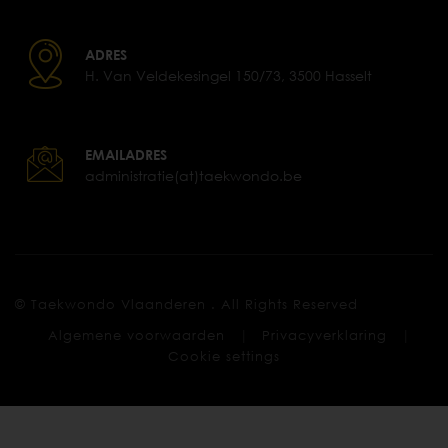
ADRES
H. Van Veldekesingel 150/73, 3500 Hasselt
EMAILADRES
administratie(at)taekwondo.be
© Taekwondo Vlaanderen . All Rights Reserved
|
|
Algemene voorwaarden
Privacyverklaring
Cookie settings