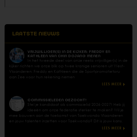
LAATSTE NIEUWS
VRIJWILLIGER(S) IN DE KIJKER: FREDDY EN
KATHLEEN VAN CHIN DOJANG MENEN
In het tweede deel van onze reeks vrijwilliger(s) in de
kijker richten we onze blik op twee kranige senioren uit West-
Vlaanderen: Freddy en Kathleen die de Sportpromotietoru
aan Zee voor hun rekening nemen
LEES MEER
COMMISSIELEDEN GEZOCHT!
Stel je kandidaat als commissielid 2026-2027! Heb jij
ideeën om onze federatie sterker te maken? Wil je
mee bouwen aan de toekomst van Taekwondo Vlaanderen
en jouw talenten inzetten voor Taekwondo? Dit is jouw kans.
LEES MEER