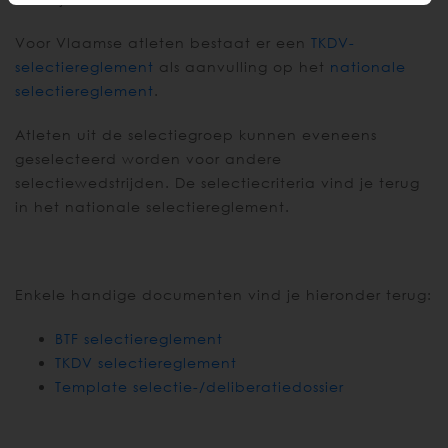
Voor Vlaamse atleten bestaat er een
TKDV-
selectiereglement
als aanvulling op het
nationale
selectiereglement
.
Atleten uit de selectiegroep kunnen eveneens
geselecteerd worden voor andere
selectiewedstrijden. De selectiecriteria vind je terug
in het nationale selectiereglement.
Enkele handige documenten vind je hieronder terug:
BTF selectiereglement
TKDV selectiereglement
Template selectie-/deliberatiedossier