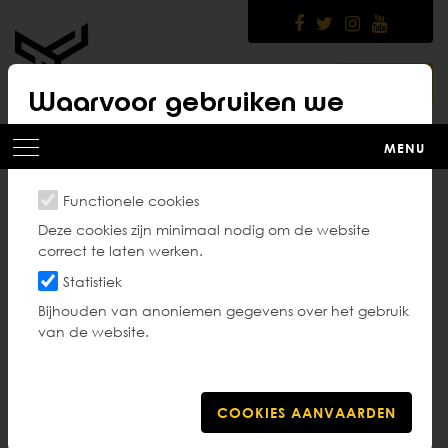
Skip
to
main
content
LOGIN
Waarvoor gebruiken we
cookies?
MENU
Functionele cookies
Selectiecriteria
Deze cookies zijn minimaal nodig om de website
correct te laten werken.
poomsae
Statistiek
Bijhouden van anoniemen gegevens over het gebruik
van de website.
Het hoogste doel van een poomsae-wedstrijdatleet
is deelname aan een Europees- en/of
Wereldkampioenschap. Om je hiervoor te selecteren
moet je voldoen aan enkele voorwaarden.