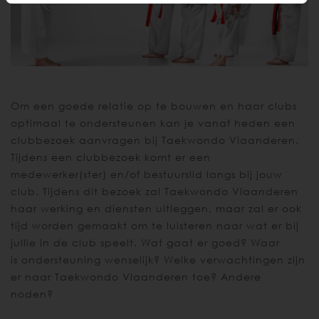
Om een goede relatie op te bouwen en haar clubs
optimaal te ondersteunen kan je vanaf heden een
clubbezoek aanvragen bij Taekwondo Vlaanderen.
Tijdens een clubbezoek komt er een
medewerker(ster) en/of bestuurslid langs bij jouw
club. Tijdens dit bezoek zal Taekwondo Vlaanderen
haar werking en diensten uitleggen, maar zal er ook
tijd worden gemaakt om te luisteren naar wat er bij
jullie in de club speelt. Wat gaat er goed? Waar
is ondersteuning wenselijk? Welke verwachtingen zijn
er naar Taekwondo Vlaanderen toe? Andere
noden?